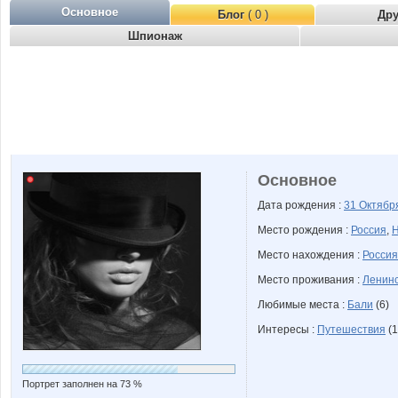
Основное
Блог
( 0 )
Др
Шпионаж
Основное
Дата рождения :
31 Октяб
Место рождения :
Россия
,
Н
Место нахождения :
Россия
Место проживания :
Ленинс
Любимые места :
Бали
(6)
Интересы :
Путешествия
(1
Портрет заполнен на 73 %