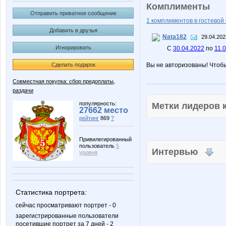
Комплименты
Отправить приватное сообщение
1 комплиментов в гостевой 
Добавить в друзья
Nata182
29.04.202
Игнорировать
С
30.04.2022
по
11.
Сделать подарок
Вы не авторизованы! Чтоб
Совместная покупка: сбор предоплаты,
раздачи
популярность:
Метки лидеров
27662 место
рейтинг
869
?
Привилегированный
пользователь
5
Интервью
уровня
Статистика портрета:
сейчас просматривают портрет - 0
зарегистрированные пользователи
посетившие портрет за 7 дней - 2